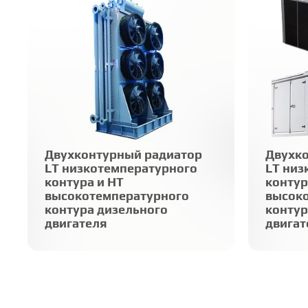
Ком
Я 
Двухконтурный радиатор
Двухк
LT низкотемпературного
LT низ
контура и HT
контур
высокотемпературного
высок
контура дизельного
контур
двигателя
двигат