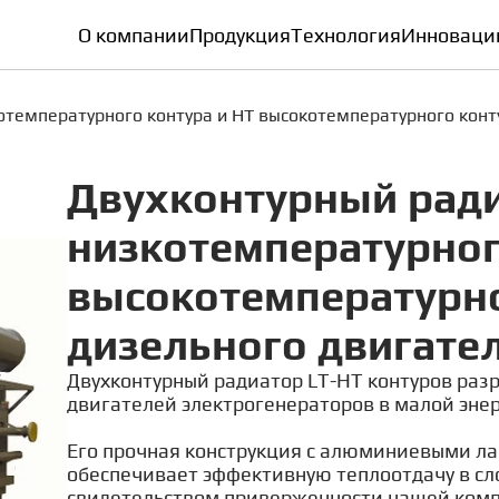
О компании
Продукция
Технология
Инноваци
отемпературного контура и HT высокотемпературного конт
Двухконтурный ради
низкотемпературног
высокотемпературно
дизельного двигате
Двухконтурный радиатор LT-HT контуров раз
двигателей электрогенераторов в малой энер
Его прочная конструкция с алюминиевыми л
обеспечивает эффективную теплоотдачу в сло
свидетельством приверженности нашей комп