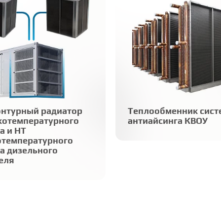
ментарий
согласен с
Политикой обработки персональных данных
Сделать запрос
онтурный радиатор
Теплообменник сис
котемпературного
антиайсинга КВОУ
а и HT
отемпературного
а дизельного
еля