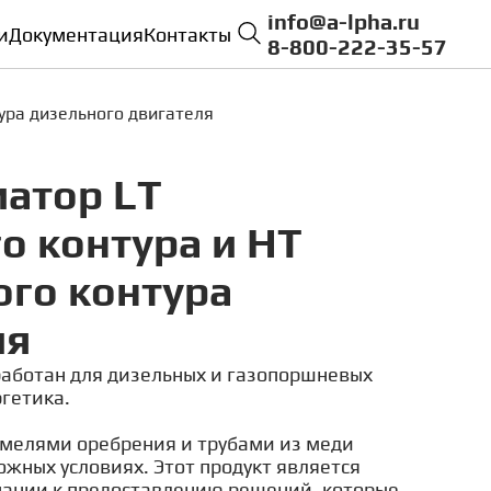
info@a-lpha.ru
и
Документация
Контакты
8-800-222-35-57
ура дизельного двигателя
атор LT
о контура и HT
го контура
ля
работан для дизельных и газопоршневых
гетика.
амелями оребрения и трубами из меди
жных условиях. Этот продукт является
ании к предоставлению решений, которые