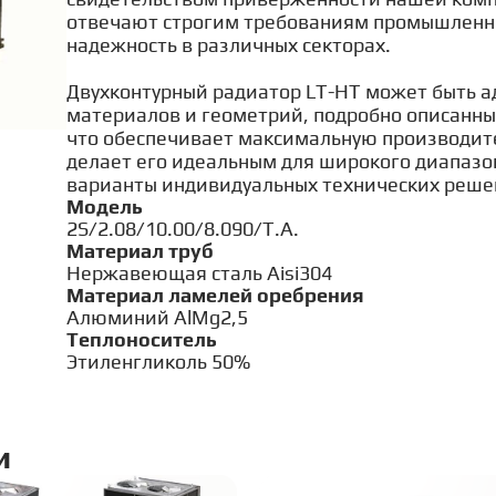
отвечают строгим требованиям промышленнос
надежность в различных секторах.
Двухконтурный радиатор LT-HT может быть а
материалов и геометрий, подробно описанны
что обеспечивает максимальную производите
делает его идеальным для широкого диапазо
варианты индивидуальных технических реше
сплатная профессиональная
Модель
2S/2.08/10.00/8.090/T.A.
нсультация
Материал труб
айте запрос, и мы свяжемся с вами для консультации
Нержавеющая сталь Aisi304
Материал ламелей оребрения
е имя
Алюминий AlMg2,5
Теплоноситель
Этиленгликоль 50%
 телефон
Хорошо
и
e-mail