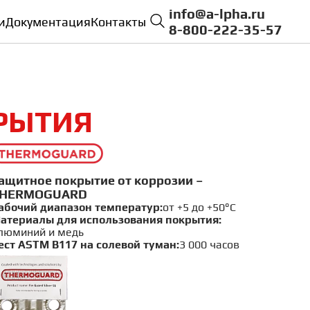
info@a-lpha.ru
и
Документация
Контакты
8-800-222-35-57
РЫТИЯ
ащитное покрытие от коррозии –
HERMOGUARD
абочий диапазон температур:
от +5 до +50°C
атериалы для использования покрытия:
люминий и медь
ест ASTM B117 на солевой туман:
3 000 часов