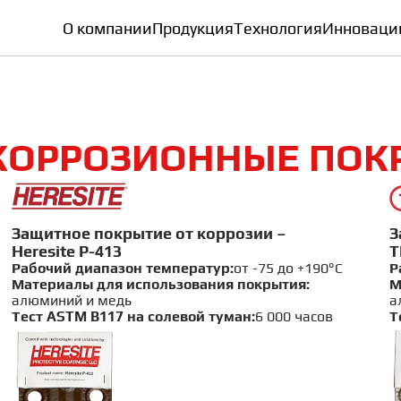
О компании
Продукция
Технология
Инноваци
КОРРОЗИОННЫЕ ПОК
Защитное покрытие от коррозии –
З
Heresite P-413
T
Рабочий диапазон температур:
от -75 до +190°C
Р
Материалы для использования покрытия:
М
алюминий и медь
а
сплатная профессиональная
Тест ASTM B117 на солевой туман:
6 000 часов
Т
нсультация
айте запрос, и мы свяжемся с вами для консультации
е имя