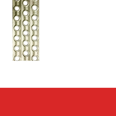
Ваш
Ваш 
Ком
Я 